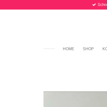
Schne
Zum
Hauptinhalt
springen
HOME
SHOP
K