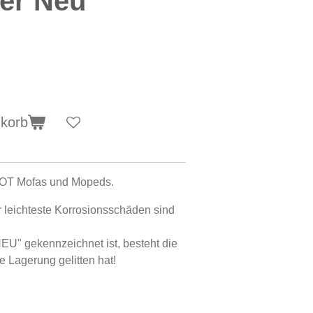
ter Neu
nkorb
OT Mofas und Mopeds.
 leichteste Korrosionsschäden sind
NEU" gekennzeichnet ist, besteht die
e Lagerung gelitten hat!