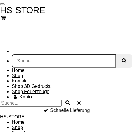
Zum
HS-STORE
Hauptinhalt
springen
Home
Shop
Kontakt
Shop 3D Gedruckt
Shop Feuerzeuge
Konto
Schnelle Lieferung
HS-STORE
Home
Shop