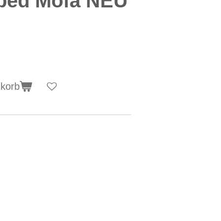
ped Mofa NEU
nkorb