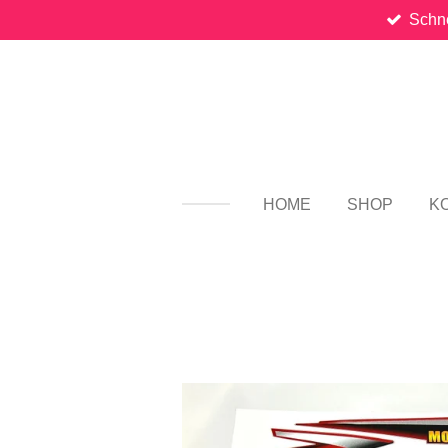
Schne
Zum
Hauptinhalt
springen
HOME
SHOP
K