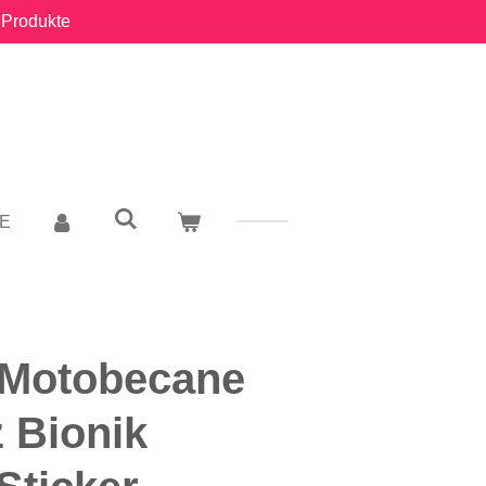
 Produkte
E
 Motobecane
z Bionik